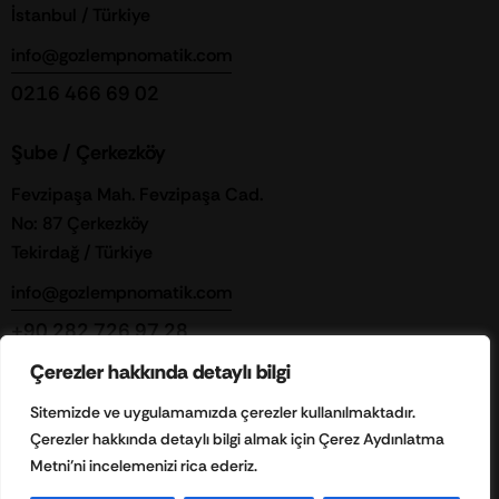
İstanbul / Türkiye
info@gozlempnomatik.com
0216 466 69 02
Şube / Çerkezköy
Fevzipaşa Mah. Fevzipaşa Cad.
No: 87 Çerkezköy
Tekirdağ / Türkiye
info@gozlempnomatik.com
+90 282 726 97 28
Çerezler hakkında detaylı bilgi
Bizi Takip Edin
Sitemizde ve uygulamamızda çerezler kullanılmaktadır.
Çerezler hakkında detaylı bilgi almak için Çerez Aydınlatma
Metni’ni incelemenizi rica ederiz.