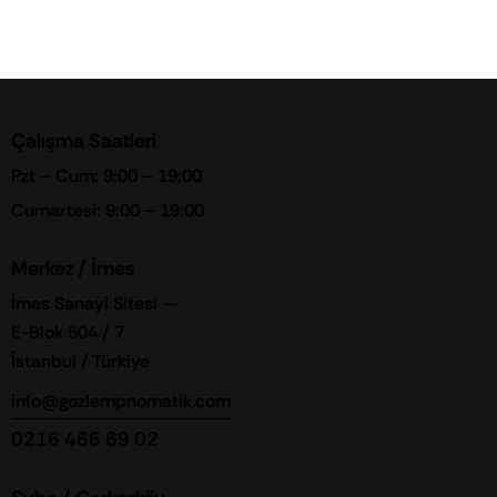
Çalışma Saatleri
Pzt – Cum: 9:00 – 19:00
Cumartesi: 9:00 – 19:00
Merkez / İmes
İmes Sanayi Sitesi —
E-Blok 504 / 7
İstanbul / Türkiye
info@gozlempnomatik.com
0216 466 69 02