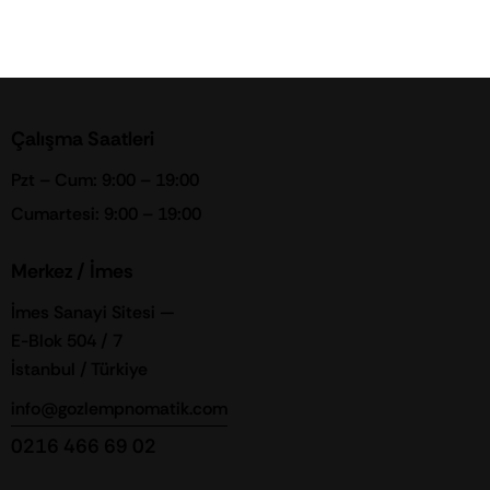
Çalışma Saatleri
Pzt – Cum: 9:00 – 19:00
Cumartesi: 9:00 – 19:00
Merkez / İmes
İmes Sanayi Sitesi —
E-Blok 504 / 7
İstanbul / Türkiye
info@gozlempnomatik.com
0216 466 69 02