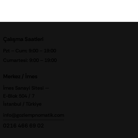
Çalışma Saatleri
Pzt – Cum: 9:00 – 19:00
Cumartesi: 9:00 – 19:00
Merkez / İmes
İmes Sanayi Sitesi —
E-Blok 504 / 7
İstanbul / Türkiye
info@gozlempnomatik.com
0216 466 69 02