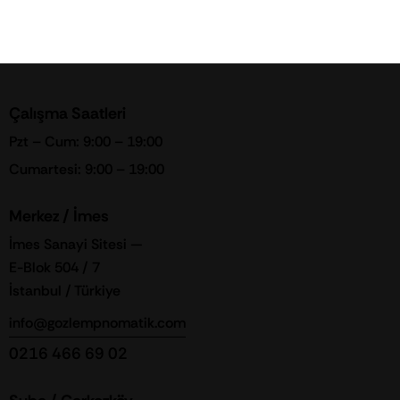
Çalışma Saatleri
Pzt – Cum: 9:00 – 19:00
Cumartesi: 9:00 – 19:00
Merkez / İmes
İmes Sanayi Sitesi —
E-Blok 504 / 7
İstanbul / Türkiye
info@gozlempnomatik.com
0216 466 69 02