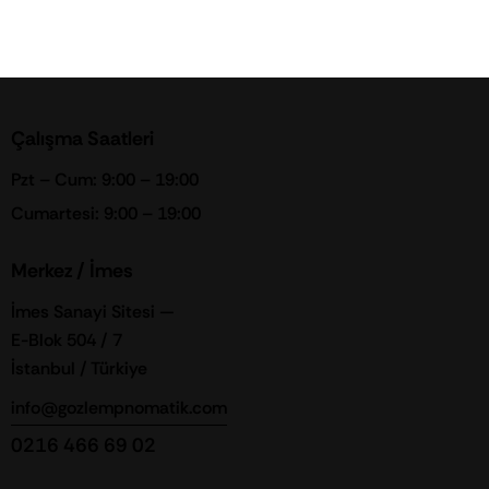
Çalışma Saatleri
Pzt – Cum: 9:00 – 19:00
Cumartesi: 9:00 – 19:00
Merkez / İmes
İmes Sanayi Sitesi —
E-Blok 504 / 7
İstanbul / Türkiye
info@gozlempnomatik.com
0216 466 69 02