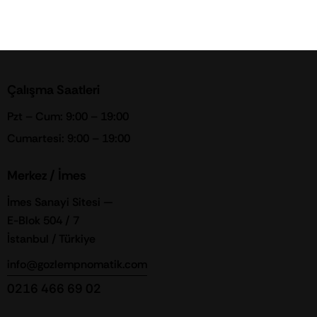
Çalışma Saatleri
Pzt – Cum: 9:00 – 19:00
Cumartesi: 9:00 – 19:00
Merkez / İmes
İmes Sanayi Sitesi —
E-Blok 504 / 7
İstanbul / Türkiye
info@gozlempnomatik.com
0216 466 69 02