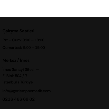
Çalışma Saatleri
Pzt – Cum: 9:00 – 19:00
Cumartesi: 9:00 – 19:00
Merkez / İmes
İmes Sanayi Sitesi —
E-Blok 504 / 7
İstanbul / Türkiye
info@gozlempnomatik.com
0216 466 69 02